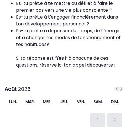
Es-tu prêt.e à te mettre au défi et à faire le
premier pas vers une vie plus consciente ?
Es-tu prêt.e à t'engager financièrement dans
ton développement personnel ?
Es-tu prêt.e à dépenser du temps, de l’énergie
et à changer tes modes de fonctionnement et
tes habitudes?
Si ta réponse est ‘
Yes !
’ à chacune de ces
questions, réserve ici ton appel découverte :
Août
2026
Mois 
Moi
LUN.
MAR.
MER.
JEU.
VEN.
SAM.
DIM.
1
2